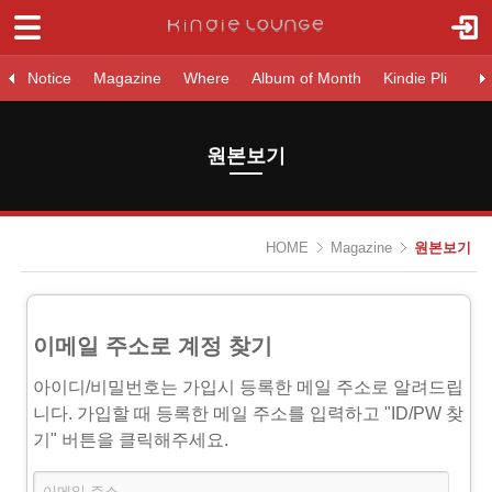
로그인
회원가입
Notice
Notice
Magazine
Where
Album of Month
Kindie Pli
Ne
Magazine
원본보기
커버 아티스트
라이징 아티스트
원본보기
- 원본보기
- 커버 아티스트
HOME
Magazine
원본보기
- 라이징 아티스트
Where
이메일 주소로 계정 찾기
Album of Month
아이디/비밀번호는 가입시 등록한 메일 주소로 알려드립
Kindie Pli
니다. 가입할 때 등록한 메일 주소를 입력하고 "ID/PW 찾
기" 버튼을 클릭해주세요.
New Release
K-Indie Chart