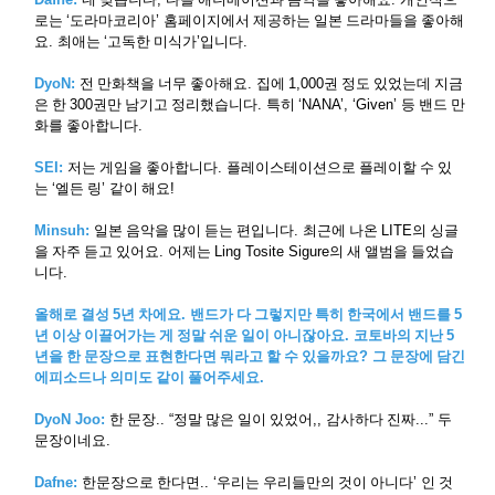
로는
‘
도라마코리아
’
홈페이지에서 제공하는 일본 드라마들을 좋아해
요
.
최애는
‘
고독한 미식가
’
입니다
.
DyoN:
전 만화책을 너무 좋아해요
.
집에
1,000
권 정도 있었는데 지금
은 한
300
권만 남기고 정리했습니다
.
특히
‘NANA’, ‘Given’
등 밴드 만
화를 좋아합니다
.
SEI:
저는 게임을 좋아합니다
.
플레이스테이션으로 플레이할 수 있
는
‘
엘든 링
’
같이 해요
!
Minsuh:
일본 음악을 많이 듣는 편입니다
.
최근에 나온
LITE
의 싱글
을 자주 듣고 있어요
.
어제는
Ling Tosite Sigure
의 새 앨범을 들었습
니다
.
올해로 결성
5
년 차에요
.
밴드가 다 그렇지만 특히 한국에서 밴드를
5
년 이상 이끌어가는 게 정말 쉬운 일이 아니잖아요
.
코토바의 지난
5
년을 한 문장으로 표현한다면 뭐라고 할 수 있을까요
?
그 문장에 담긴
에피소드나 의미도 같이 풀어주세요
.
DyoN Joo:
한 문장
.. “
정말 많은 일이 있었어
,,
감사하다 진짜
...”
두
문장이네요
.
Dafne:
한문장으로 한다면
.. ‘
우리는 우리들만의 것이 아니다
’
인 것