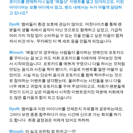
로이드를 판매하거나 일명
‘
예절샷
’
이벤트를 열고 있더라고요
.
이런
아이디어는 보통 어디에서 얻고
,
밴드 내에서는 누가 어떻게 담당하
고 있나요
?
DyoN:
멤버들이 환경 보호에 관심이 많아요
.
머천다이즈를 통해 팬
분들의 생활 속에서 음악이 아닌 것으로도 함께하고 싶었고
,
가급적
여러 가지 걱정 없이 소비하실 수 있는 것을 만들고 싶은 마음이 합쳐
져서 비건 비누
,
무카페인 티 백 세트 등을 만들게 되었습니다
.
Minsuh:
‘
예절샷
’
의 경우에는 사람들이 좋아하는 연예인의 포토카드
를 꾸미시는 걸 보고 저도 저희 포토카드를 이래저래 꾸며보던 것에
서 시작되었습니다
.
포토카드를 예쁘게 꾸몄으니 다들 하시는 것처럼
맛있는 음식과 사진을 찍어 봤다가
,
이걸로 이벤트를 열면 어떨까 싶
었어요
.
사실 저는 단순히 음식과 포토카드를 함께 찍어주시는 것으
로 참여하는 이벤트를 생각했는데
,
올려주시는 사진들을 보니 다들
너무 예쁘고 귀엽게 포토카드를 꾸며 주셨더라고요
.
저희가 팬분들께
무언가 드리고 싶은 마음에서 시작한 이벤트였지만 덕분에 저희에게
도 많은 즐거움과 힘이 되고 있습니다
.
DyoN:
멤버들과 이런 아이디어를 언제든지 자유롭게 공유하는데요
,
그러다 보면 종종 합주하다가 쉬는 시간에 산으로 가는 회의를 하기
도 합니다
.
최종 결정권은 저에게 있어요 하하하
.
Minsuh:
아 실크 프린팅 컵 하자고
~~!!!