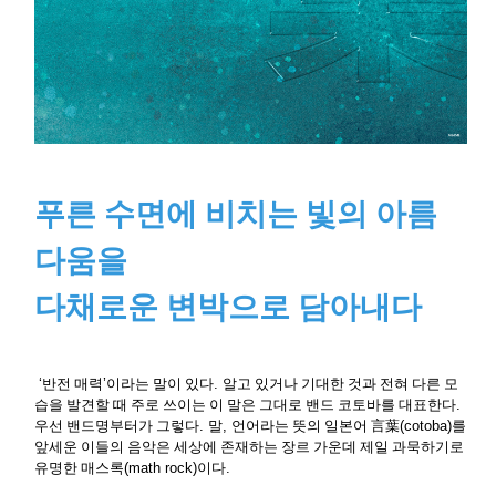
푸른 수면에 비치는 빛의 아름
다움을
다채로운 변박으로 담아내다
‘
반전 매력
’
이라는 말이 있다
.
알고 있거나 기대한 것과 전혀 다른 모
습을 발견할 때 주로 쓰이는 이 말은 그대로 밴드 코토바를 대표한다
.
우선 밴드명부터가 그렇다
.
말
,
언어라는 뜻의 일본어
言葉
(cotoba)
를
앞세운 이들의 음악은 세상에 존재하는 장르 가운데 제일 과묵하기로
유명한 매스록
(math rock)
이다
.