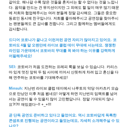
같아요
.
해나갈 수록 많은 것들을 혼자서는 할 수 없다는 것을 느낍니
다
.
음악을 만드는 건 뮤지션이지만 그 외에도 할 일이 매우 많기 때문
에 저희와 협업해주시는 여러 분들께 정말 감사해요
.
그들은 중요한
동료인 동시에 친구입니다
.
저희를 좋아해주시고 공연장을 찾아주시
는 팬분들께도 큰 감사를 전합니다
.
그리고 함께하는 멤버들에게도
감사합니다
.
드디어 코로나가 끝나고 이런저런 공연 자리가 많아지고 있어요
.
코
토바도
4
월 말 오랜만에 라이브 클럽 데이 무대에 서는데요
.
쟁쟁한
라인업 가운데에서 코토바의 무대를 꼭 봐야 하는 이유를 강력하게
어필해주세요
!
SEI:
코토바가 처음 도전하는 프레피 룩을 보실 수 있습니다
.
카리스
마 있게 멋진 앞뒤 두 팀 사이에 끼어서 산뜻하게 차려 입고 혼신을 다
해 연주하는 코토바를 기대해주세요
!
Minsuh:
지난번 라이브 클럽 데이에서 나루토의 악당 아카츠키 모습
으로 만났던 이후 처음 뵙네요
!
어떻게 하면 지난번의 임팩트를 넘어
서는 공연이 될 수 있을지 많이 고민했답니다
.
정말 기대되지 않나
요
?!?!!
재밌겠다
~!! +_+!!!
곧 단독 공연도 준비하고 있다고 들었어요
.
역시 코토바답게 독특한
콘셉트로 진행되는 공연이라고 들었는데요
,
자세히 소개해주실 수 있
나요
?