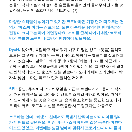
분들도 각자의 삶에서 쌓아온 슬픔을 떠올리면서 들어주시면 기쁠 것
같아요
.
당신이 슬프면 나는 기쁘다
…
.(?)
다양한 스타일이 섞여가고 있지만 코토바하면 가장 먼저 떠오르는 건
역시
‘
매스록
’
이라는 장르에요
.
물론 아름다운 음악이지만 대중과의
접점이 크다고는 하기 어렵잖아요
.
거리를 좁혀 나가기 위한 코토바
만의 특별한 노력이나 고민의 방향성이 있을까요
.
DyoN:
맞아요
,
복잡하고 계속 뭐가 바뀌고 정신 없고
. (
웃음
)
음악적
으로는 그 위에 귓가에 남는 특징적이고 아름다운 멜로디를 실으려고
하고 있습니다
.
결국
“
노래가 좋아야 한다
!”
라는 이야기를 하곤 해요
.
위에서 말씀 드린 쪽빛물색도
5
박이 섞여있는데요
,
그 박자와 딱 결합
된 반복적이면서도 호소력 있는 멜로디의 노래와 베이스라인에서 박
자의 낯섦 보다는 곡조가 먼저 들리실 거에요
.
SEI:
공연
,
뮤직비디오의 비주얼을 가급적 트렌디하게
,
동시에 각자
의 개성과 매력을 잘 보여줄 수 있도록 스타일링하고 있어요
.
가장 먼
저 인지하게 되는 것은 외견이고
,
음악을 표현하는 중요한 요소이기
도 하니까요
.
모두의 시선을 오랫동안 사로 잡겠다는 마음으로
!
코토바는 언더그라운드 신에서도 특별히 반짝이는 아이디어를 많이
가진 밴드로 유명해요
.
비건 비누나 스티커 타투 같은 독특한 머천다
이즈도 있었고
,
이번에는 싱글 발매에 맞춰서 포토카드나 미니 폴라