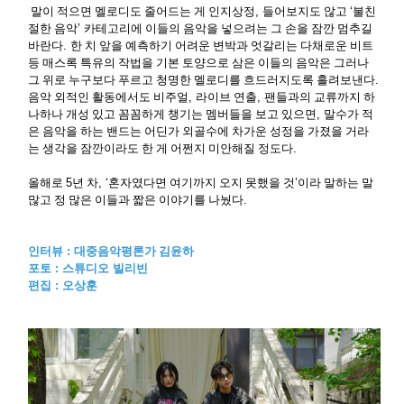
말이 적으면 멜로디도 줄어드는 게 인지상정
,
들어보지도 않고
‘
불친
절한 음악
’
카테고리에 이들의 음악을 넣으려는 그 손을 잠깐 멈추길
바란다
.
한 치 앞을 예측하기 어려운 변박과 엇갈리는 다채로운 비트
등 매스록 특유의 작법을 기본 토양으로 삼은 이들의 음악은 그러나
그 위로 누구보다 푸르고 청명한 멜로디를 흐드러지도록 흘려보낸다
.
음악 외적인 활동에서도 비주얼
,
라이브 연출
,
팬들과의 교류까지 하
나하나 개성 있고 꼼꼼하게 챙기는 멤버들을 보고 있으면
,
말수가 적
은 음악을 하는 밴드는 어딘가 외골수에 차가운 성정을 가졌을 거라
는 생각을 잠깐이라도 한 게 어쩐지 미안해질 정도다
.
올해로
5
년 차
, ‘
혼자였다면 여기까지 오지 못했을 것
’
이라 말하는 말
많고 정 많은 이들과 짧은 이야기를 나눴다
.
인터뷰 :
대중음악평론가 김윤하
포토
: 스튜디오 빌리빈
편집 : 오상훈