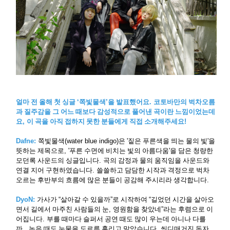
얼마 전 올해 첫 싱글
‘
쪽빛물색
’
을 발표했어요
.
코토바만의 벅차오름
과 질주감을 그 어느 때보다 감성적으로 풀어낸 곡이란 느낌이었는데
요
,
이 곡을 아직 접하지 못한 분들에게 직접 소개해주세요
!
Dafne:
쪽빛물색
(water blue indigo)
은
'
짙은 푸른색을 띄는 물의 빛
'
을
뜻하는 제목으로
, '
푸른 수면에 비치는 빛의 아름다움
'
을 담은 청량한
모던록 사운드의 싱글입니다
.
곡의 감정과 물의 움직임을 사운드와
연결 지어 구현하였습니다
.
쓸쓸하고 담담한 시작과 격정으로 벅차
오르는 후반부의 흐름에 많은 분들이 공감해 주시리라 생각합니다
.
DyoN:
가사가
“
살아갈 수 있을까
”
로 시작하여
“
길었던 시간을 살아오
면서 길에서 마주친 사람들의 눈
,
영원함을 찾았네
”
라는 후렴으로 이
어집니다
.
부를 때마다 슬퍼서 공연 때도 많이 우는데 아니나 다를
까
,,
녹음 때도 눈물을 도르륵 흘리고 말았습니다
.
씬디매거진 독자